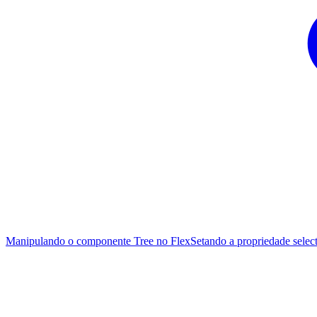
Manipulando o componente Tree no Flex
Setando a propriedade sel