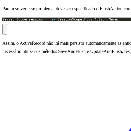
Para resolver esse problema, deve ser especificado o FlushAction co
SessionScope session = 
new
 SessionScope(FlushAction.Never);
Assim, o ActiveRecord não irá mais persistir automaticamente as enti
necessário utilizar os métodos SaveAndFlush e UpdateAndFlush, respe