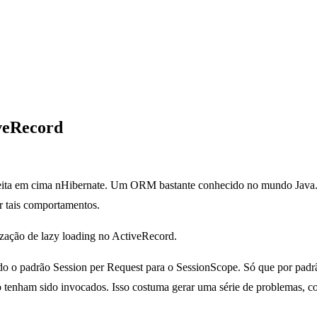
iveRecord
ita em cima nHibernate. Um ORM bastante conhecido no mundo Java. 
r tais comportamentos.
ação de lazy loading no ActiveRecord.
zado o padrão Session per Request para o SessionScope. Só que por pad
 tenham sido invocados. Isso costuma gerar uma série de problemas, co