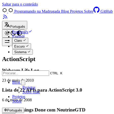
Saltar para o conteúdo
Programando na Madrugada
Blog
Projetos
Sobre
GitHub
Português
Português
English
Claro
Escuro
Sistema
ActionScript
Webcam Life Log
CTRL K
23 de maio de 2010
Blog
Projetos
Lista de 22 APIs para ActionScript 3.0
Sobre mim
Projetos
6 de maio de 2008
Sobre
Getting Things Done com NeutrineGTD
Português