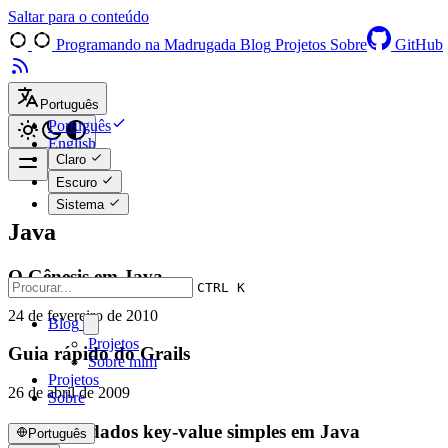
Saltar para o conteúdo
Programando na Madrugada
Blog
Projetos
Sobre
GitHub
Português
Português
English
Claro
Escuro
Sistema
Java
O Gênesis em Java
CTRL K
24 de fevereiro de 2010
Blog
Projetos
Guia rápido do Grails
Sobre mim
Projetos
26 de abril de 2009
Sobre
Banco de dados key-value simples em Java
Português