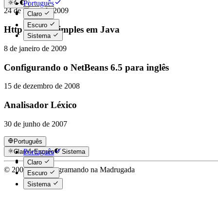
Português
24 de março de 2009
English
Claro
Escuro
Http Server Simples em Java
Sistema
8 de janeiro de 2009
Configurando o NetBeans 6.5 para inglês
15 de dezembro de 2008
Analisador Léxico
30 de junho de 2007
Português
Português
Claro
Escuro
Sistema
English
Claro
© 2006-2026 Programando na Madrugada
Escuro
Sistema