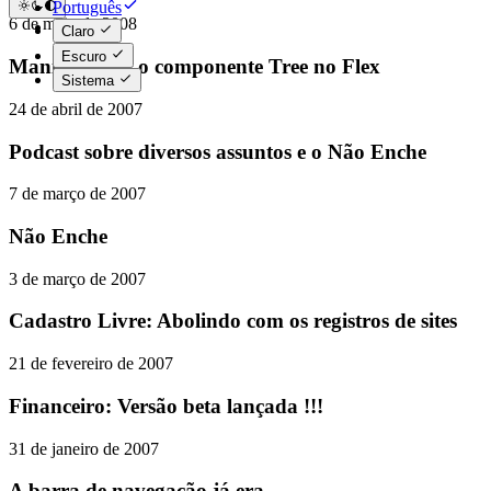
Português
6 de maio de 2008
English
Claro
Escuro
Manipulando o componente Tree no Flex
Sistema
24 de abril de 2007
Podcast sobre diversos assuntos e o Não Enche
7 de março de 2007
Não Enche
3 de março de 2007
Cadastro Livre: Abolindo com os registros de sites
21 de fevereiro de 2007
Financeiro: Versão beta lançada !!!
31 de janeiro de 2007
A barra de navegação já era