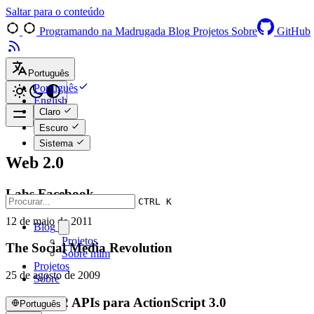
Saltar para o conteúdo
Programando na Madrugada
Blog
Projetos
Sobre
GitHub
Português
Português
English
Claro
Escuro
Sistema
Web 2.0
Labs Facebook
CTRL K
12 de maio de 2011
Blog
Projetos
The Social Media Revolution
Sobre mim
Projetos
25 de agosto de 2009
Sobre
Lista de 22 APIs para ActionScript 3.0
Português