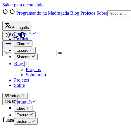
Saltar para o conteúdo
Programando na Madrugada
Blog
Projetos
Sobre
Português
Português
English
Claro
Escuro
⌘
K
Sistema
Blog
Projetos
Sobre mim
Projetos
Sobre
Português
Português
English
Claro
Escuro
Linq
Sistema