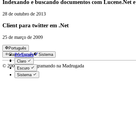
Indexando e buscando documentos com Lucene.Net 
28 de outubro de 2013
Client para twitter em .Net
25 de março de 2009
Português
Português
Claro
Escuro
Sistema
English
Claro
© 2006-2026 Programando na Madrugada
Escuro
Sistema